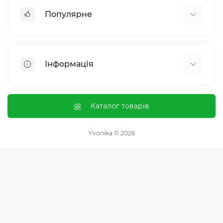
Популярне
Жіноче здоровʼя
Чоловіче здоровʼя
Інформація
Обмін речовин і вага
Контроль звичок і залежностей
Відгуки про магазин
Імунна система
Оплата і доставка
Каталог товарів
Гормональний баланс і обмін речовин
Обмін та повернення
Нервова система
Про магазин
Yvonika © 2026
Суглоби та кістки
Угода користувача
Травна система
Зворотній зв'язок
Вітаміни та мінерали
Карта сайту
Спортивні добавки