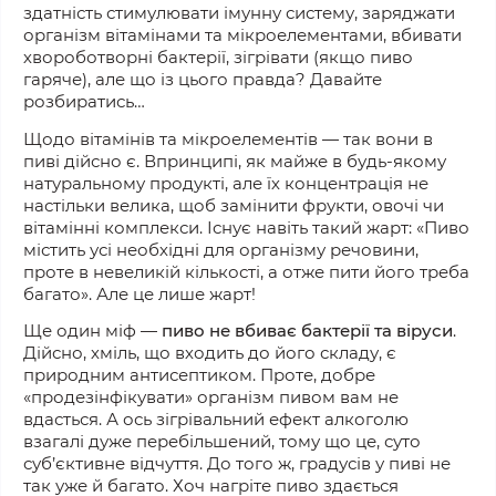
здатність стимулювати імунну систему, заряджати
організм вітамінами та мікроелементами, вбивати
хвороботворні бактерії, зігрівати (якщо пиво
гаряче), але що із
цього правда?
Давайте
розбиратись…
Щодо вітамінів та мікроелементів — так вони в
пиві дійсно є. Впринципі, як майже в будь-якому
натуральному продукті, але
їх
концентрація не
настільки велика, щоб замінити фрукти, овочі чи
вітамінні комплекси.
Існує навіть
такий жарт: «Пиво
містить усі необхідні для організму речовини,
проте в невеликій кількості,
а отже п
ити його треба
багато». Але
це лише
жарт!
Ще один міф —
пиво не вбиває бактерії та віруси
.
Дійсно, хміль, що входить до його складу, є
природним антисептиком. Проте, добре
«продезінфікувати» організм пивом вам не
вдасться. А ось зігрівальний ефект алкоголю
взагалі дуже перебільшений, тому що це, суто
суб’єктивне відчуття.
До того ж,
градусів у пиві не
так уже й багато. Хоч нагріте пив
о здається