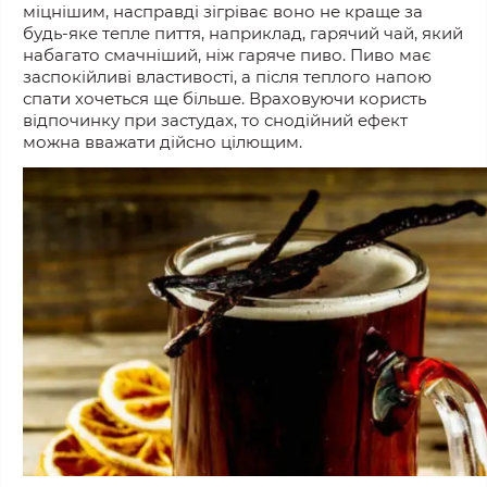
м
іцнішим
, насправді
зігріває воно не краще за
будь-яке тепле пиття,
наприклад, г
арячий чай, який
набагато смачніший, ніж гаряче пиво. Пиво має
заспокійливі властивості, а після теплого напою
спати хочеться ще більше.
Враховуючи
користь
відпочинку
при
застудах, то снодійний ефект
можна вважати дійсно цілющим.