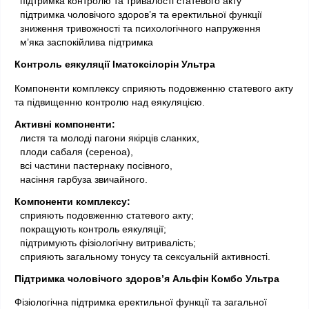
 підтримка контролю та тривалості статевого акту
  підтримка чоловічого здоров’я та еректильної функції
  зниження тривожності та психологічного напруження
  м’яка заспокійлива підтримка
Контроль еякуляції Іматоксілорін Ультра
Компоненти комплексу сприяють подовженню статевого акту 
та підвищенню контролю над еякуляцією.
Активні компоненти:
 листя та молоді пагони якірців сланких,
  плоди сабаля (сереноа),
  всі частини пастернаку посівного,
  насіння гарбуза звичайного.
Компоненти комплексу:
 сприяють подовженню статевого акту;
  покращують контроль еякуляції;
  підтримують фізіологічну витривалість;
  сприяють загальному тонусу та сексуальній активності.
Підтримка чоловічого здоров’я Альфін Комбо Ультра 
Фізіологічна підтримка еректильної функції та загальної 