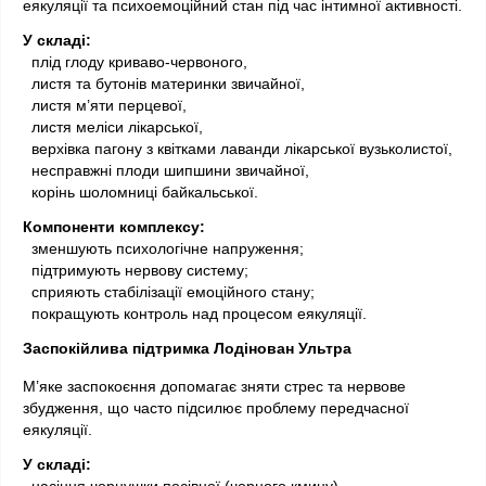
еякуляції та психоемоційний стан під час інтимної активності.
У складі:
 плід глоду криваво-червоного,
  листя та бутонів материнки звичайної,
  листя м’яти перцевої,
  листя меліси лікарської,
  верхівка пагону з квітками лаванди лікарської вузьколистої,
  несправжні плоди шипшини звичайної,
  корінь шоломниці байкальської.
Компоненти комплексу:
 зменшують психологічне напруження;
  підтримують нервову систему;
  сприяють стабілізації емоційного стану;
  покращують контроль над процесом еякуляції.
Заспокійлива підтримка Лодінован Ультра
М’яке заспокоєння допомагає зняти стрес та нервове 
збудження, що часто підсилює проблему передчасної 
еякуляції.
У складі:
 насіння чорнушки посівної (чорного кмину),