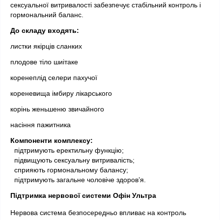
сексуальної витривалості забезпечує стабільний контроль і 
гормональний баланс.
До складу входять:
листки якірців сланких
плодове тіло шиітаке
коренеплід селери пахучої
кореневища імбиру лікарського
корінь женьшеню звичайного
насіння пажитника
Компоненти комплексу:
 підтримують еректильну функцію;
  підвищують сексуальну витривалість;
  сприяють гормональному балансу;
  підтримують загальне чоловіче здоров’я.
Підтримка нервової системи Офін Ультра 
Нервова система безпосередньо впливає на контроль 