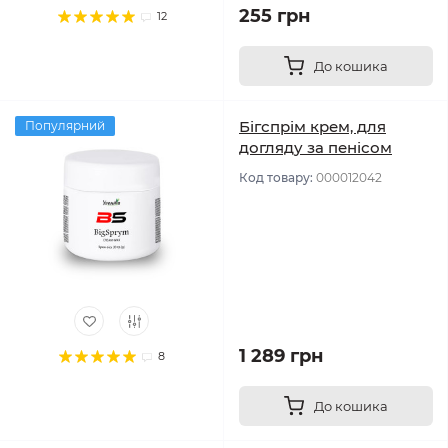
255 грн
12
До кошика
Бігспрім крем, для
Популярний
догляду за пенісом
Код товару:
000012042
1 289 грн
8
До кошика