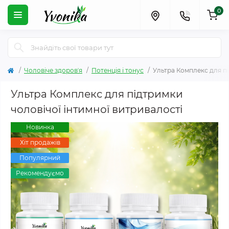
0
Чоловіче здоровʼя
Потенція і тонус
Ультра Комплекс для пі
Ультра Комплекс для підтримки
чоловічої інтимної витривалості
Новинка
Хіт продажів
Популярний
Рекомендуємо