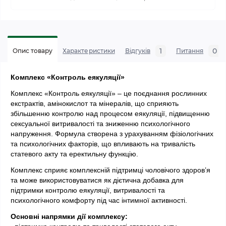
1
0
Опис товару
Характеристики
Відгуків
Питання
Комплекс «Контроль еякуляції»
Комплекс «Контроль еякуляції» – це поєднання рослинних 
екстрактів, амінокислот та мінералів, що сприяють 
збільшенню контролю над процесом еякуляції, підвищенню 
сексуальної витривалості та зниженню психологічного 
напруження. Формула створена з урахуванням фізіологічних 
та психологічних факторів, що впливають на тривалість 
статевого акту та еректильну функцію.
Комплекс сприяє комплексній підтримці чоловічого здоров’я 
та може використовуватися як дієтична добавка для 
підтримки контролю еякуляції, витривалості та 
психологічного комфорту під час інтимної активності.
Основні напрямки дії комплексу: