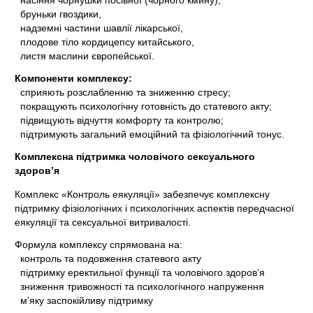
  бруньки гвоздики,
  надземні частини шавлії лікарської,
  плодове тіло кордицепсу китайського,
  листя маслини європейської.
Компоненти комплексу:
 сприяють розслабленню та зниженню стресу;
  покращують психологічну готовність до статевого акту;
  підвищують відчуття комфорту та контролю;
  підтримують загальний емоційний та фізіологічний тонус.
Комплексна підтримка чоловічого сексуального 
здоров’я
Комплекс «Контроль еякуляції» забезпечує комплексну 
підтримку фізіологічних і психологічних аспектів передчасної 
еякуляції та сексуальної витривалості.
Формула комплексу спрямована на:
  контроль та подовження статевого акту
  підтримку еректильної функції та чоловічого здоров’я
  зниження тривожності та психологічного напруження
  м’яку заспокійливу підтримку