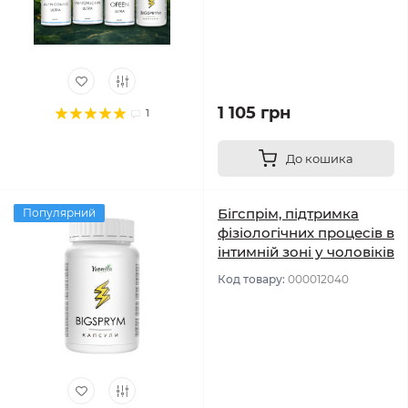
1 105 грн
1
До кошика
Бігспрім, підтримка
Популярний
фізіологічних процесів в
інтимній зоні у чоловіків
Код товару:
000012040