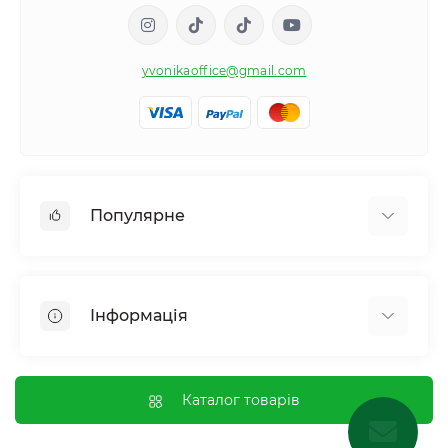
yvonikaoffice@gmail.com
Популярне
Жіноче здоровʼя
Чоловіче здоровʼя
Інформація
Обмін речовин і вага
Контроль звичок і залежностей
Відгуки про магазин
Імунна система
Оплата і доставка
Каталог товарів
Гормональний баланс і обмін речовин
Обмін та повернення
Нервова система