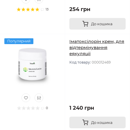
254 грн
13
До кошика
Іматоксілорін крем, для
Популярний
відтермінування
еякуляції
Код товару:
000012469
1 240 грн
0
До кошика