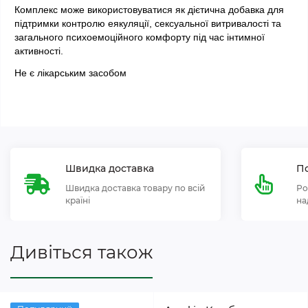
Комплекс може використовуватися як дієтична добавка для 
підтримки контролю еякуляції, сексуальної витривалості та 
загального психоемоційного комфорту під час інтимної 
активності.
Не є лікарським засобом
Швидка доставка
По
Швидка доставка товару по всій
Ро
країні
на
Дивіться також