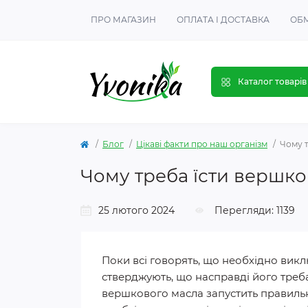
ПРО МАГАЗИН
ОПЛАТА І ДОСТАВКА
ОБМ
Каталог товарів
Блог
Цікаві факти про наш організм
Чому 
Чому треба їсти вершк
25 лютого 2024
Перегляди: 1139
Поки всі говорять, що необхідно викл
стверджують, що насправді його треб
вершкового масла запустить правильн