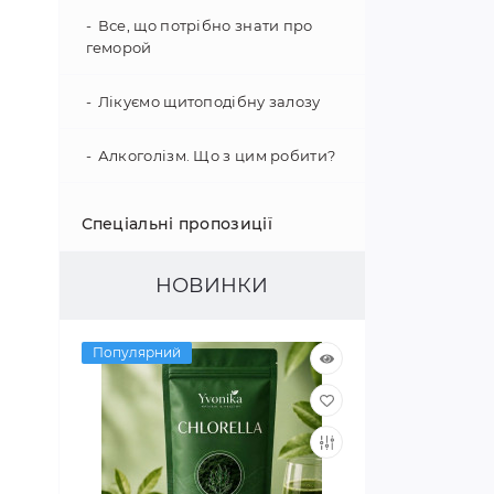
Все, що потрібно знати про
геморой
Лікуємо щитоподібну залозу
Алкоголізм. Що з цим робити?
Зміцнення імунітету
Спеціальні пропозиції
Психологія поведінки
НОВИНКИ
Гіпертонія - не вирок!
Популярний
Як покращити слух
Цікаві факти про наш організм
Покращуємо зір