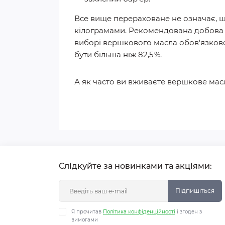
Все вище перераховане не означає, щ
кілограмами. Рекомендована добова 
виборі вершкового масла обов'язков
бути більша ніж 82,5 %.
А як часто ви вживаєте вершкове мас
Слідкуйте за новинками та акціями:
Підпишіться
Я прочитав
Політика конфіденційності
і згоден з
вимогами