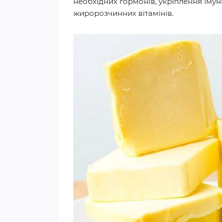
необхідних гормонів, укріплення імун
жиророзчинних вітамінів.