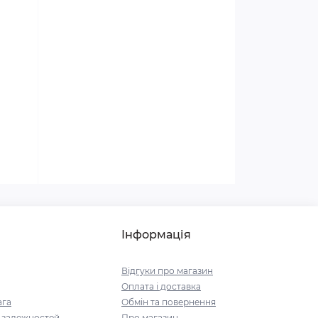
Жіноче здоров'я
Чоловіче здоров'я та сила
Все про цукровий діабет
Боремося з втомою та
емоційним виснаженням
Боремося з нападами мігрені
правильно
Інформація
Відгуки про магазин
Оплата і доставка
ага
Обмін та повернення
і залежностей
Про магазин