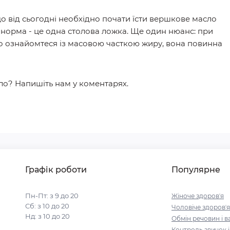
о від сьогодні необхідно почати їсти вершкове масло
норма - це одна столова ложка. Ще один нюанс: при
о ознайомтеся із масовою часткою жиру, вона повинна
ло? Напишіть нам у коментарях.
Графік роботи
Популярне
Пн-Пт: з 9 до 20
Жіноче здоровʼя
Сб: з 10 до 20
Чоловіче здоровʼя
Нд: з 10 до 20
Обмін речовин і в
Контроль звичок 