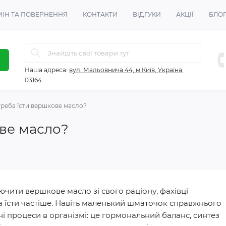
ІН ТА ПОВЕРНЕННЯ
КОНТАКТИ
ВІДГУКИ
АКЦІЇ
БЛО
Наша адреса:
вул. Мальовнича 44, м.Київ, Україна,
03164
треба їсти вершкове масло?
ове масло?
ючити вершкове масло зі свого раціону, фахівці
а їсти частіше. Навіть маленький шматочок справжнього
і процеси в організмі: це гормональний баланс, синтез