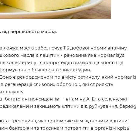
ь від вершкового масла.
а ложка масла забезпечує 115 добової норми вітаміну.
ршкового масла є лецитин - речовина яка нормалізує
ь холестерину і ліпопротеїдів низької щільності (це
 формуванню бляшок на стінках судин.
Воно є рекордсменом по вмісту ретинолу, який нормалі
 в регенерації слизових оболонок, які сприяють
х шлунку.
 багато антиоксидантів — вітаміну А, Е та селену, які
радикалами й захищають клітини від руйнування, береж
ота - речовина, яка допоможе вам відновити клітини
им бактеріям та токсинам потрапити в організм крізь