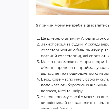
5 причин, чому не треба відмовлятис
Це джерело вітаміну А: одна столов
Захист серця та судин. У складі ве
холестериновий обмін, знижує рівен
поганий холестерин), які сприяють
Масло допоможе вам при гастриті. 
обмінні процеси та приймає участь
відновленню пошкоджених слизови
Вершкове масло має у своєму складі
допомагають боротись із вільними 
волосся, нігті та шкіру.
У вершковому маслі є масляна кисл
кишківника й не дозволить шкідлив
захисний бар'єр.