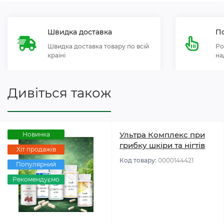
Швидка доставка
По
Швидка доставка товару по всій
Ро
країні
на
Дивіться також
Ультра Комплекс при
Новинка
грибку шкіри та нігтів
Хіт продажів
Код товару:
0000144421
Популярний
Рекомендуємо