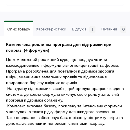
1
0
Опис товару
Характеристики
Відгуків
Питання
Комплексна рослинна програма для підтримки при 
псоріазі (4 формули)
Це комплексний рослинний курс, що поєднує чотири 
взаємодоповнюючі формули різної концентрації та форми. 
Програма розроблена для поетапної підтримки здоров’я 
шкіри, зменшення запальних проявів та відновлення 
природного бар’єру шкірних покривів.
 На відміну від окремих засобів, цей продукт працює як єдина 
система, де кожна формула виконує свою роль у загальній 
програмі підтримки організму.
 Комплекс включає базову, посилену та інтенсивну формули 
у капсулах, а також рідку форму для швидкого засвоєння. 
Таке поєднання забезпечує багаторівневу підтримку шкіри та 
допомагає зменшити неприємні симптоми псоріазу.