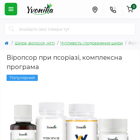
0
Шкіра, волосся, нігті
Чутливість і подразнення шкіри
Віроп
Віропсор при псоріазі, комплексна
програма
Популярний