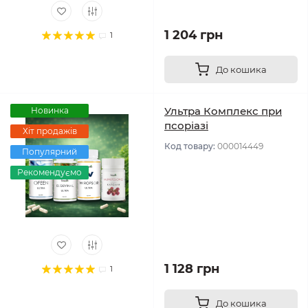
1 204 грн
1
До кошика
Ультра Комплекс при
Новинка
псоріазі
Хіт продажів
Код товару:
000014449
Популярний
Рекомендуємо
1 128 грн
1
До кошика