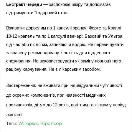
Екстракт череди
 — заспокоює шкіру та допомагає 
підтримувати її здоровий стан.
Вживати: дорослим по 1 капсулі зранку: Форте та Краплі 
10-12 крапель та по 1 капсулі ввечері: Базовий та Ультра 
під час або після їжі, запиваючи водою. Не перевищувати  
зазначену рекомендовану кількість для щоденного 
споживання. Не використовувати як заміну повноцінного 
раціону харчування. Не є лікарським засобом.
Застереження: не вживати при індивідуальній чутливості 
до окремих компонентів, при наявності медичних 
протипоказів, дітям до 12 років, вагітним та жінкам у період 
лактації.
Теги:
Wiropsor
,
Віропсор