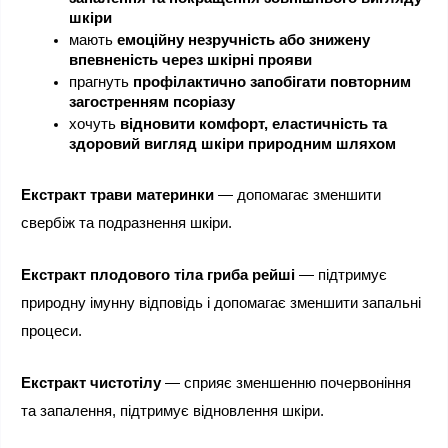
шкіри
мають 
емоційну незручність або знижену 
впевненість через шкірні прояви
прагнуть 
профілактично запобігати повторним 
загостренням псоріазу
хочуть 
відновити комфорт, еластичність та 
здоровий вигляд шкіри природним шляхом
Екстракт трави материнки
 — допомагає зменшити 
свербіж та подразнення шкіри.
Екстракт плодового тіла гриба рейші
 — підтримує 
природну імунну відповідь і допомагає зменшити запальні 
процеси.
Екстракт чистотілу
 — сприяє зменшенню почервоніння 
та запалення, підтримує відновлення шкіри.