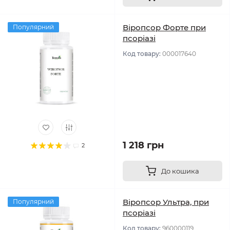
Віропсор Форте при
Популярний
псоріазі
Код товару:
000017640
1 218 грн
2
До кошика
Віропсор Ультра, при
Популярний
псоріазі
Код товару:
960000119