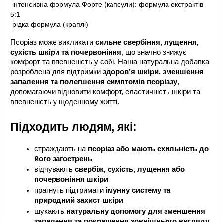
 інтенсивна формула Форте (капсули): формула екстрактів 
5:1
 рідка формула (краплі)
Псоріаз може викликати 
сильне свербіння, лущення, 
сухість шкіри та почервоніння
, що значно знижує 
комфорт та впевненість у собі. Наша натуральна добавка 
розроблена для підтримки 
здоров’я шкіри, зменшення 
запалення та полегшення симптомів псоріазу
, 
допомагаючи відновити комфорт, еластичність шкіри та 
впевненість у щоденному житті.
Підходить людям, які:
страждають на 
псоріаз або мають схильність до 
його загострень
відчувають 
свербіж, сухість, лущення або 
почервоніння шкіри
прагнуть підтримати 
імунну систему та 
природний захист шкіри
шукають 
натуральну допомогу для зменшення 
запалення та покращення зовнішнього вигляду 