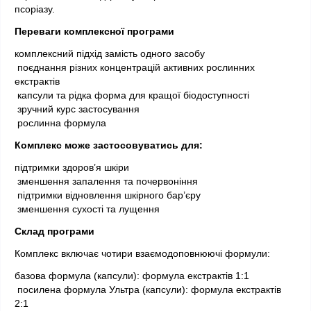
псоріазу.
Переваги комплексної програми
комплексний підхід замість одного засобу
 поєднання різних концентрацій активних рослинних 
екстрактів
 капсули та рідка форма для кращої біодоступності
 зручний курс застосування
 рослинна формула
Комплекс може застосовуватись для:
підтримки здоров’я шкіри
 зменшення запалення та почервоніння
 підтримки відновлення шкірного бар’єру
 зменшення сухості та лущення
Склад програми
Комплекс включає чотири взаємодоповнюючі формули:
базова формула (капсули): формула екстрактів 1:1
 посилена формула Ультра (капсули): формула екстрактів 
2:1