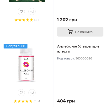
1 202 грн
1
До кошика
Аллебонін Ультра при
Популярний
алергії
Код товару:
960000086
404 грн
13