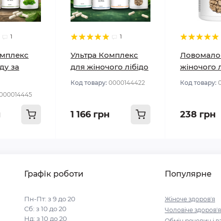
1
1
омплекс
Ультра Комплекс
Ловомало
ду за
для жіночого лібідо
жіночого 
Код товару:
0000144422
Код товару:
000014445
н
1 166 грн
238 грн
Графік роботи
Популярне
Пн-Пт: з 9 до 20
Жіноче здоровʼя
Сб: з 10 до 20
Чоловіче здоровʼя
Нд: з 10 до 20
Обмін речовин і в