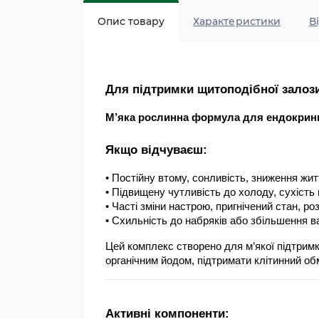
Опис товару
Характеристики
В
Для підтримки щитоподібної залози
М’яка рослинна формула для ендокринно
Якщо відчуваєш:
• Постійну втому, сонливість, зниження житт
• Підвищену чутливість до холоду, сухість ш
• Часті зміни настрою, пригнічений стан, роз
• Схильність до набряків або збільшення ва
Цей комплекс створено для м’якої підтримк
органічним йодом, підтримати клітинний обм
Активні компоненти: