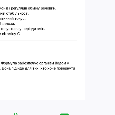
нів і регуляції обміну речовин.
ій стабільності.
літинний тонус.
ї залози.
товується у періоди змін.
 вітаміну С.
. Формула забезпечує організм йодом у 
 Вона підійде для тих, хто хоче повернути 