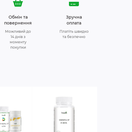
Обмін та
Зручна
повернення
оплата
Можливий до
Платіть швидко
14 днів з
та безпечно
моменту
покупки