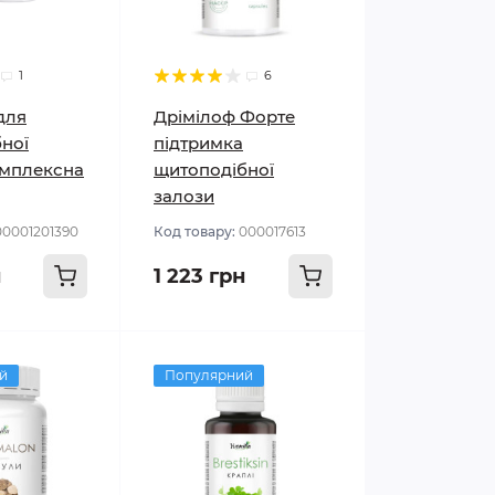
1
6
для
Дрімілоф Форте
ної
підтримка
омплексна
щитоподібної
залози
00001201390
Код товару:
000017613
н
1 223 грн
й
Популярний