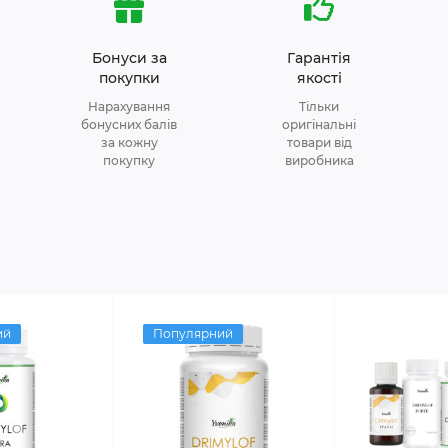
Бонуси за
Гарантія
покупки
якості
Нарахування
Тільки
бонусних балів
оригінальні
за кожну
товари від
покупку
виробника
ий
Популярний