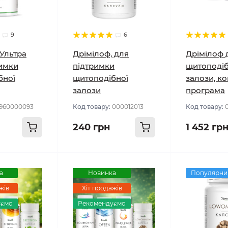
9
6
Ультра
Дрімілоф, для
Дрімілоф 
римки
підтримки
щитоподіб
бної
щитоподібної
залози, к
залози
програма
960000093
Код товару:
000012013
Код товару:
240 грн
1 452 гр
а
Новинка
Популярни
жів
Хіт продажів
уємо
Рекомендуємо