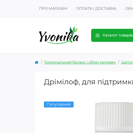
ПРО МАГАЗИН
ОПЛАТА І ДОСТАВКА
ОБМ
Каталог товарів
Гормональний баланс і обмін речовин
Щитоп
Дрімілоф, для підтримк
Популярний