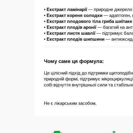
• 
Екстракт ламінарії
 — природне джерело о
• 
Екстракт кореня солодки
 — адаптоген, 
• 
Екстракт плодового тіла гриба шиїтаке
• 
Екстракт плодів аронії
 — багатий на ант
• 
Екстракт листя шавлії
 — підтримує бала
• 
Екстракт плодів шипшини
 — антиоксида
Чому саме ця формула:
Це цілісний підхід до підтримки щитоподіб
природній формі, підтримує мікроциркуляцію
собі відчуття внутрішньої сили та стабільн
Не є лікарським засобом.