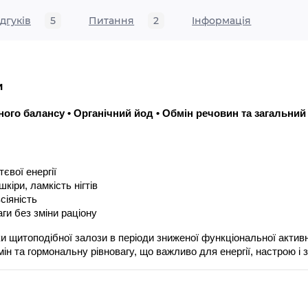
ідгуків
5
Питання
2
Iнформація
 
го балансу • Органічний йод • Обмін речовин та загальний
євої енергії
кіри, ламкість нігтів
сіяність
ги без зміни раціону
и щитоподібної залози в періоди зниженої функціональної активно
ін та гормональну рівновагу, що важливо для енергії, настрою і 