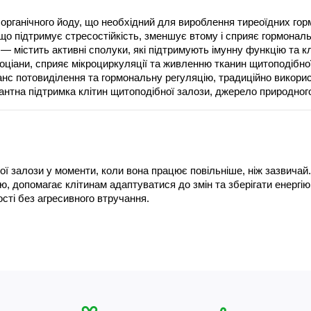
рганічного йоду, що необхідний для вироблення тиреоїдних гормо
що підтримує стресостійкість, зменшує втому і сприяє гормональн
 — містить активні сполуки, які підтримують імунну функцію та к
оціани, сприяє мікроциркуляції та живленню тканин щитоподібно
нс потовиділення та гормональну регуляцію, традиційно викорис
нтна підтримка клітин щитоподібної залози, джерело природного
ної залози у моменти, коли вона працює повільніше, ніж зазвичай
, допомагає клітинам адаптуватися до змін та зберігати енергію.
ості без агресивного втручання.