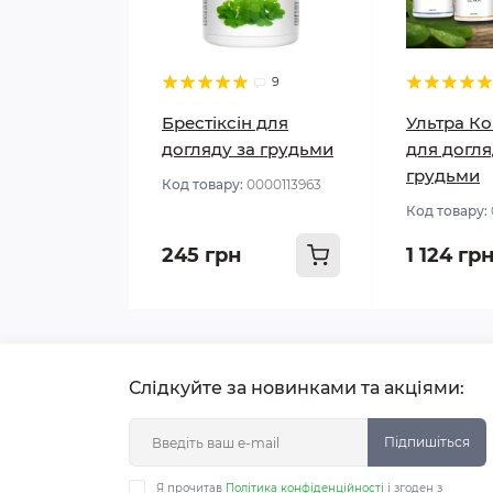
9
Брестіксін для
Ультра К
догляду за грудьми
для догля
грудьми
Код товару:
0000113963
Код товару:
245 грн
1 124 гр
Слідкуйте за новинками та акціями:
Підпишіться
Я прочитав
Політика конфіденційності
і згоден з