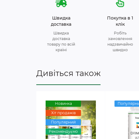
Швидка
Покупка в 1
доставка
клік
Швидка
Робіть
доставка
замовлення
товару по всій
надзвичайно
країні
швидко
Дивіться також
Новинка
Популярн
Хіт продажів
Популярний
Рекомендуємо