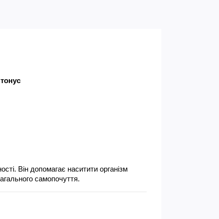
 тонус
сті. Він допомагає наситити організм 
загального самопочуття.