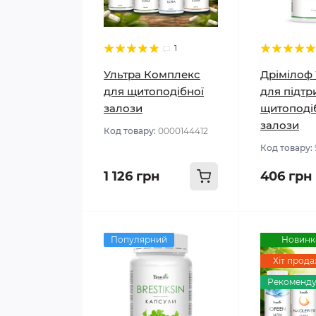
1
Ультра Комплекс
Дрімілоф 
для щитоподібної
для підт
залози
щитоподі
залози
Код товару:
0000144412
Код товару:
1 126 грн
406 грн
Популярний
Новинк
Хіт прода
Рекоменд