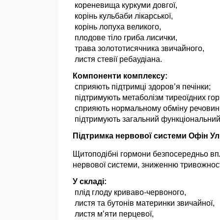
 кореневища куркуми довгої,
 корінь кульбаби лікарської,
 корінь лопуха великого,
 плодове тіло гриба лисички,
 трава золототисячника звичайного,
 листя стевії ребаудіана.
Компоненти комплексу:
 сприяють підтримці здоров’я печінки;
 підтримують метаболізм тиреоїдних гор
 сприяють нормальному обміну речовин
 підтримують загальний функціональний 
Підтримка нервової системи Офін Ул
Щитоподібні гормони безпосередньо впл
нервової системи, зниженню тривожності
У складі:
 плід глоду криваво-червоного,
 листя та бутонів материнки звичайної,
 листя м’яти перцевої,