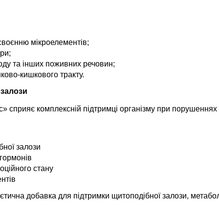
асвоєнню мікроелементів;
ри;
оду та інших поживних речовин;
ково-кишкового тракту.
 залози
 сприяє комплексній підтримці організму при порушеннях фу
бної залози
 гормонів
оційного стану
нтів
тична добавка для підтримки щитоподібної залози, метаболі