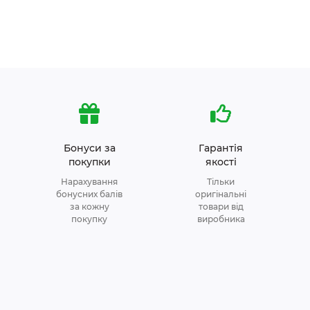
Бонуси за
Гарантія
покупки
якості
Нарахування
Тільки
бонусних балів
оригінальні
за кожну
товари від
покупку
виробника