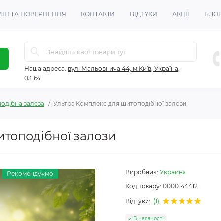
ІН ТА ПОВЕРНЕННЯ
КОНТАКТИ
ВІДГУКИ
АКЦІЇ
БЛО
Наша адреса:
вул. Мальовнича 44, м.Київ, Україна,
03164
одібна залоза
Ультра Комплекс для щитоподібної залози
итоподібної залози
Виробник:
Украина
Рекомендуємо
Код товару:
0000144412
Відгуки:
(1)
В наявності