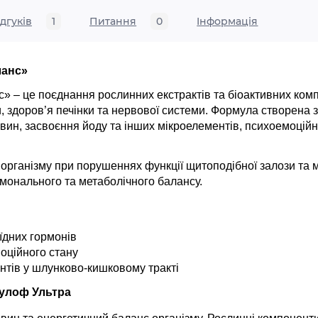
ідгуків
1
Питання
0
Iнформація
ланс»
 – це поєднання рослинних екстрактів та біоактивних комп
, здоров’я печінки та нервової системи. Формула створена з
вин, засвоєння йоду та інших мікроелементів, психоемоційн
організму при порушеннях функції щитоподібної залози та м
монального та метаболічного балансу.
оїдних гормонів
моційного стану
нтів у шлунково-кишковому тракті
улоф Ультра 