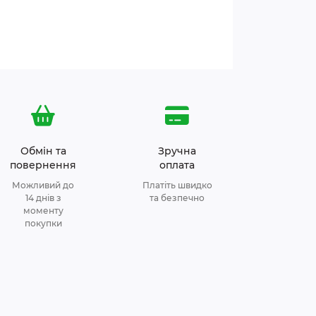
Обмін та
Зручна
повернення
оплата
Можливий до
Платіть швидко
14 днів з
та безпечно
моменту
покупки