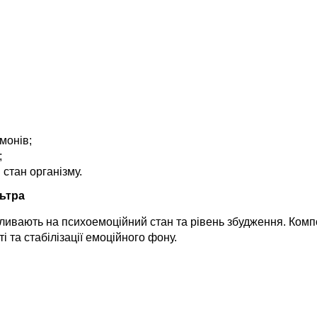
монів;
;
стан організму.
ьтра
ивають на психоемоційний стан та рівень збудження. Компо
 та стабілізації емоційного фону.