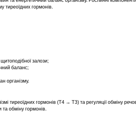
вин та енергетичний баланс організму. Рослинні компоненти
му тиреоїдних гормонів.
 щитоподібної залози;
ичний баланс;
ан організму.
лізмі тиреоїдних гормонів (T4 → T3) та регуляції обміну реч
 та обміну гормонів.