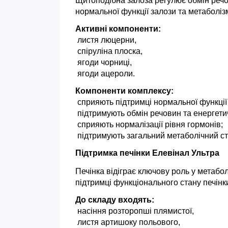
Щитоподібна залоза регулює обмін речо
нормальної функції залози та метаболіз
Активні компоненти:
 листя люцерни,
 спіруліна плоска,
 ягоди чорниці,
 ягоди ацероли.
Компоненти комплексу:
 сприяють підтримці нормальної функції
 підтримують обмін речовин та енергет
 сприяють нормалізації рівня гормонів;
 підтримують загальний метаболічний ст
Підтримка печінки Елевінал Ультра 
Печінка відіграє ключову роль у метабо
підтримці функціонального стану печінки
До складу входять:
 насіння розторопші плямистої,
 листя артишоку польового,