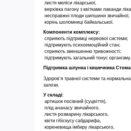
 листя меліси лікарської,
 верхівка пагону з квітками лаванди ліка
 несправжні плоди шипшини звичайної,
 корінь шоломниці байкальської.
Компоненти комплексу:
 сприяють підтримці нервової системи;
 підтримують психоемоційний стан;
 сприяють зменшенню тривожності;
 підтримують загальний тонус організму.
Підтримка шлунка і кишечника Стома
Здоров’я травної системи та нормальна
залози.
У складі:
 артишок посівний (суцвіття),
 плід ананасу звичайного,
 листя розмарину лікарського,
 квіти гібіскусу сабдарифа,
 кореневища імбиру лікарського,