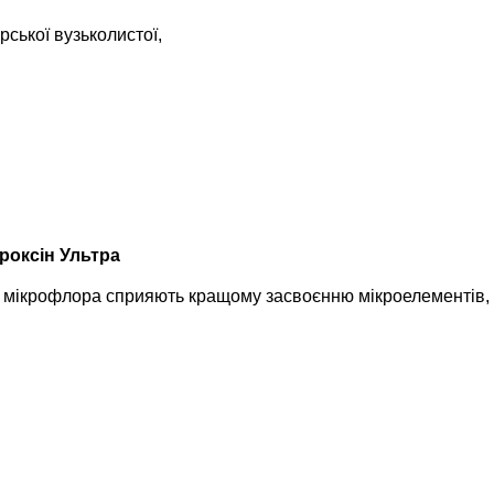
рської вузьколистої,
роксін Ультра
 мікрофлора сприяють кращому засвоєнню мікроелементів, н