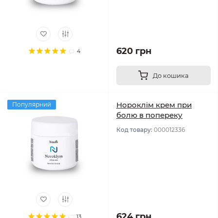
620 грн
4
До кошика
Нороклім крем при
Популярний
болю в попереку
Код товару:
000012336
624 грн
13