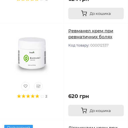
До кошика
Ревманел крем при
ревматичних болях
Код товару:
000012337
620 грн
2
До кошика
Лігамеклом крем при
Популярний