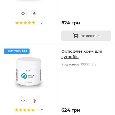
624 грн
7
До кошика
Ортіофлет крем для
Популярний
суглобів
Код товару:
000011818
624 грн
12