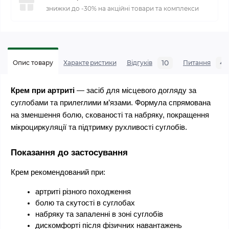
знижки до -30% на акційні товари та комплекси
10
4
Опис товару
Характеристики
Відгуків
Питання
Крем при артриті
 — засіб для місцевого догляду за 
суглобами та прилеглими м’язами. Формула спрямована 
на зменшення болю, скованості та набряку, покращення 
мікроциркуляції та підтримку рухливості суглобів.
Показання до застосування
Крем рекомендований при:
артриті різного походження
болю та скутості в суглобах
набряку та запаленні в зоні суглобів
дискомфорті після фізичних навантажень