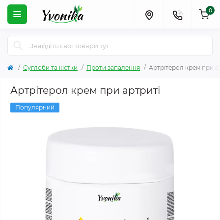
0
Суглоби та кістки
Проти запалення
Артрітерол крем при а
Артрітерол крем при артриті
Популярний