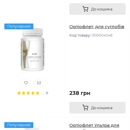
До кошика
Ортіофлет, для суглобів
Популярний
Код товару:
000004048
238 грн
11
До кошика
Ортіофлет Ультра для
Популярний