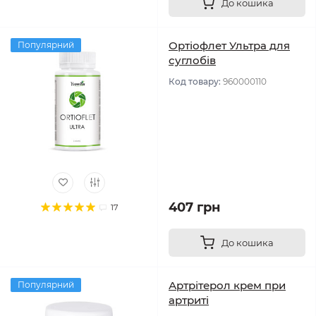
До кошика
Ортіофлет Ультра для
Популярний
суглобів
Код товару:
960000110
407 грн
17
До кошика
Артрітерол крем при
Популярний
артриті