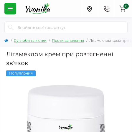
0
Суглоби та кістки
Проти запалення
Лігамеклом крем при р
Лігамеклом крем при розтягненні
зв’язок
Популярний