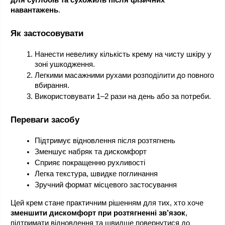
для суглобів та сухожиль після фізичних 
навантажень
.
Як застосовувати
Нанести невелику кількість крему на чисту шкіру у 
зоні ушкодження.
Легкими масажними рухами розподілити до повного 
вбирання.
Використовувати 1–2 рази на день або за потреби.
Переваги засобу
Підтримує відновлення після розтягнень
Зменшує набряк та дискомфорт
Сприяє покращенню рухливості
Легка текстура, швидке поглинання
Зручний формат місцевого застосування
Цей крем стане практичним рішенням для тих, хто хоче 
зменшити дискомфорт при розтягненні зв’язок
, 
підтримати відновлення та швидше повернутися до 