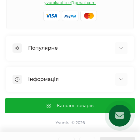
yvonikaoffice@gmail.com
Популярне
Жіноче здоровʼя
Чоловіче здоровʼя
Інформація
Обмін речовин і вага
Контроль звичок і залежностей
Відгуки про магазин
Імунна система
Оплата і доставка
Каталог товарів
Гормональний баланс і обмін речовин
Обмін та повернення
Нервова система
Про магазин
Yvonika © 2026
Суглоби та кістки
Угода користувача
Травна система
Зворотній зв'язок