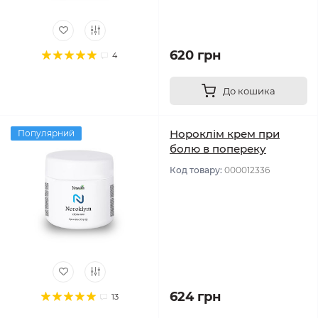
620 грн
4
До кошика
Нороклім крем при
Популярний
болю в попереку
Код товару:
000012336
624 грн
13