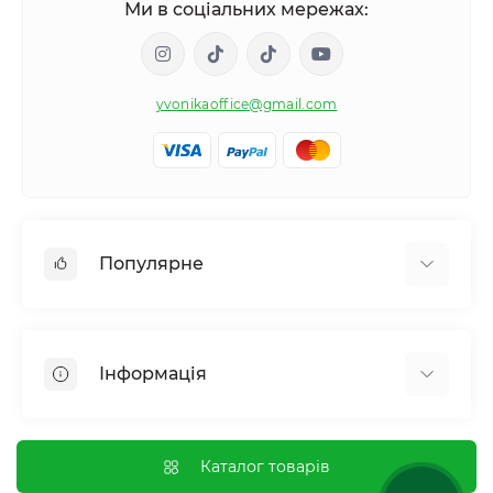
Ми в соціальних мережах:
yvonikaoffice@gmail.com
Популярне
Жіноче здоровʼя
Чоловіче здоровʼя
Інформація
Обмін речовин і вага
Контроль звичок і залежностей
Відгуки про магазин
Імунна система
Оплата і доставка
Каталог товарів
Гормональний баланс і обмін речовин