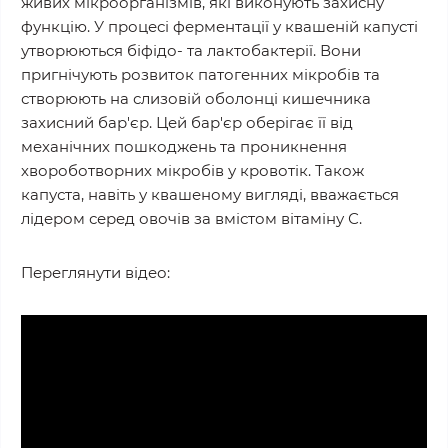
живих мікроорганізмів, які виконують захисну
функцію. У процесі ферментації у квашеній капусті
утворюються біфідо- та лактобактерії. Вони
пригнічують розвиток патогенних мікробів та
створюють на слизовій оболонці кишечника
захисний бар'єр. Цей бар'єр оберігає її від
механічних пошкоджень та проникнення
хвороботворних мікробів у кровотік. Також
капуста, навіть у квашеному вигляді, вважається
лідером серед овочів за вмістом вітаміну С.
Переглянути відео: