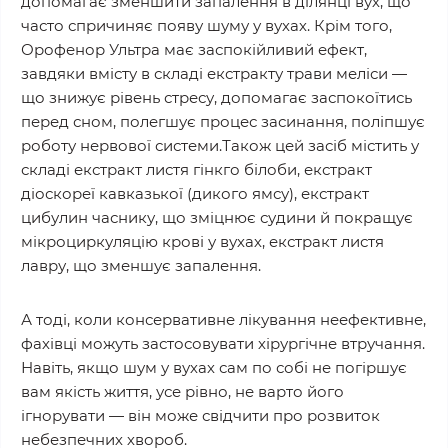
допомагає зменшити запалення в ділянці вух, що
часто спричиняє появу шуму у вухах. Крім того,
Орофенор Ультра має заспокійливий ефект,
завдяки вмісту в складі екстракту трави меліси —
що знижує рівень стресу, допомагає заспокоїтись
перед сном, полегшує процес засинання, поліпшує
роботу нервової системи.Також цей засіб містить у
складі екстракт листя гінкго білоби, екстракт
діоскореї кавказької (дикого ямсу), екстракт
цибулин часнику, що зміцнює судини й покращує
мікроциркуляцію крові у вухах, екстракт листя
лавру, що зменшує запалення.
А тоді, коли консервативне лікування неефективне,
фахівці можуть застосовувати хірургічне втручання.
Навіть, якщо шум у вухах сам по собі не погіршує
вам якість життя, усе рівно, не варто його
ігнорувати — він може свідчити про розвиток
небезпечних хвороб.