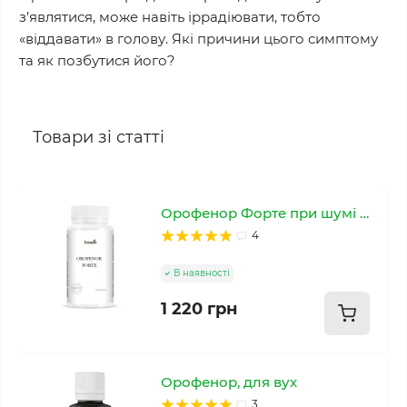
з’являтися, може навіть іррадіювати, тобто
«віддавати» в голову. Які причини цього симптому
та як позбутися його?
Товари зі статті
Орофенор Форте при шумі у вухах
4
В наявності
1 220 грн
Орофенор, для вух
3