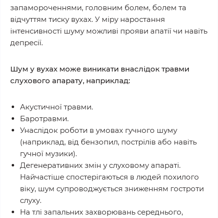
запамороченнями, головним болем, болем та
відчуттям тиску вухах. У міру наростання
інтенсивності шуму можливі прояви апатії чи навіть
депресії.
Шум у вухах може виникати внаслідок травми
слухового апарату, наприклад:
Акустичної травми.
Баротравми.
Унаслідок роботи в умовах гучного шуму
(наприклад, від бензопил, пострілів або навіть
гучної музики).
Дегенеративних змін у слуховому апараті.
Найчастіше спостерігаються в людей похилого
віку, шум супроводжується зниженням гостроти
слуху.
На тлі запальних захворювань середнього,