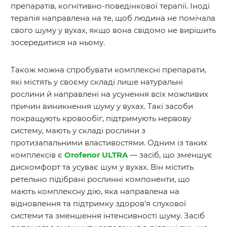
препаратів, когнітивно-поведінкової терапії. Іноді
терапія направлена на те, щоб людина не помічала
свого шуму у вухах, якщо вона свідомо не вирішить
зосередитися на ньому.
Також можна спробувати комплексні препарати,
які містять у своєму складі лише натуральні
рослини й направлені на усунення всіх можливих
причин виникнення шуму у вухах. Такі засоби
покращують кровообіг, підтримують нервову
систему, мають у складі рослини з
протизапальними властивостями. Одним із таких
комплексів є
Orofenor ULTRA
— засіб, що зменшує
дискомфорт та усуває шум у вухах. Він містить
ретельно підібрані рослинні компоненти, що
мають комплексну дію, яка направлена на
відновлення та підтримку здоров’я слухової
системи та зменшення інтенсивності шуму. Засіб